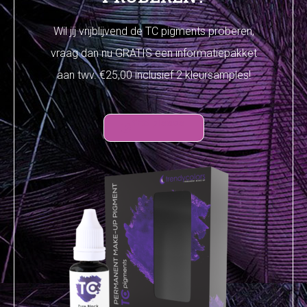
Wil jij vrijblijvend de TC pigments proberen,
vraag dan nu GRATIS een informatiepakket
aan twv. €25,00 inclusief 2 kleursamples!
YES please!