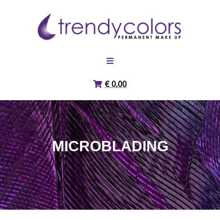
Meteen naar de inhoud
HOME
€ 0,00
PIGMENTEN
OVER ONS
MICROBLADING
WEBSHOP