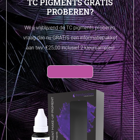
TC PIGMENTS GRATIS
PROBEREN?
Wil jij vrijblijvend de TC pigments proberen,
vraag dan nu GRATIS een informatiepakket
aan twv. €25,00 inclusief 2 kleursamples!
YES please!