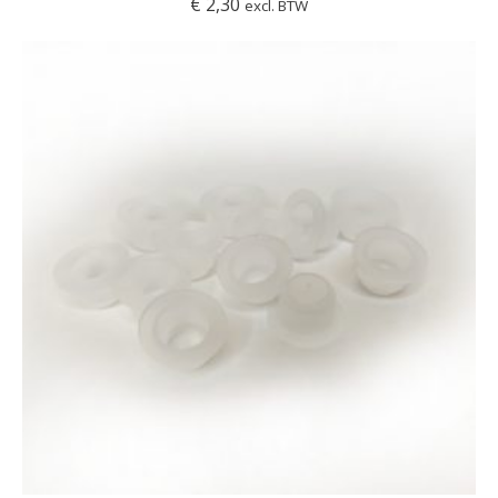
€
2,30
excl. BTW