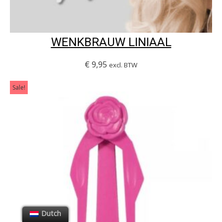
WENKBRAUW LINIAAL
€
9,95
excl. BTW
Sale!
Dutch