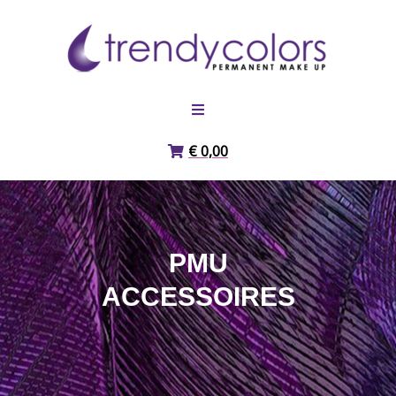
Meteen naar de inhoud
HOME
€ 0,00
PIGMENTEN
OVER ONS
PMU
WEBSHOP
ACCESSOIRES