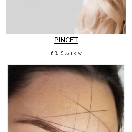
PINCET
€
3,15
excl. BTW