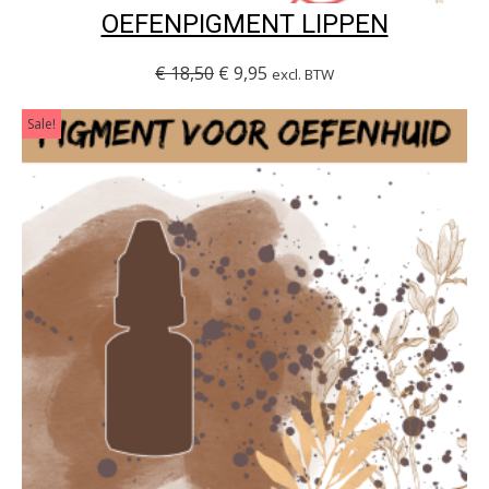
OEFENPIGMENT LIPPEN
€
18,50
€
9,95
excl. BTW
Sale!