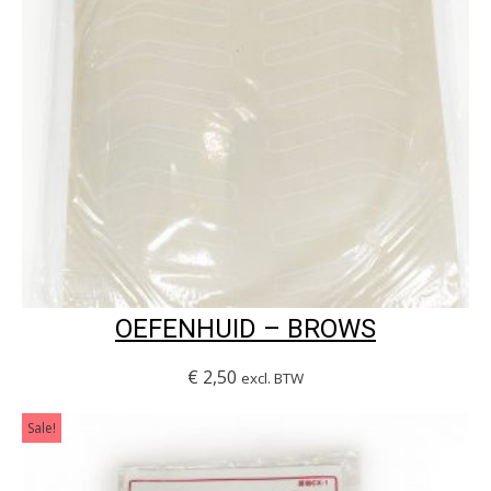
OEFENHUID – BROWS
€
2,50
excl. BTW
Sale!